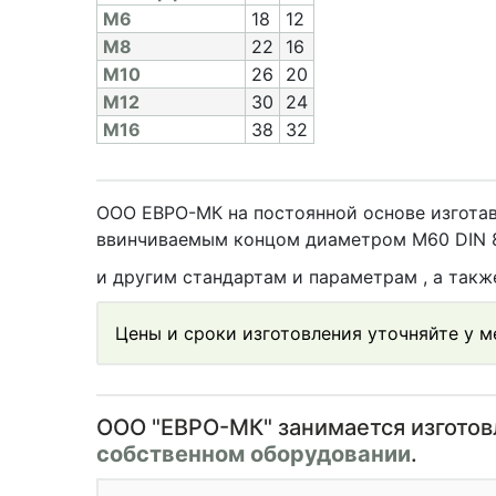
M6
18
12
M8
22
16
M10
26
20
M12
30
24
M16
38
32
ООО ЕВРО-МК на постоянной основе изготав
ввинчиваемым концом диаметром М60 DIN 83
и другим стандартам и параметрам , а так
Цены и сроки изготовления уточняйте у 
OOO "ЕВРО-МК" занимается изгото
собственном оборудовании
.