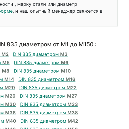
ности , марку стали или диаметр
форме
, и наш опытный менеджер свяжется в
N 835 диаметром от М1 до М150 :
м
М2
DIN 835 диаметром
М3
м
М5
DIN 835 диаметром
М6
м
М8
DIN 835 диаметром
М10
ом
М14
DIN 835 диаметром
М16
ом
М20
DIN 835 диаметром
М22
ом
М26
DIN 835 диаметром
М27
ом
М30
DIN 835 диаметром
М33
ом
М36
DIN 835 диаметром
М38
ом
М40
DIN 835 диаметром
М42