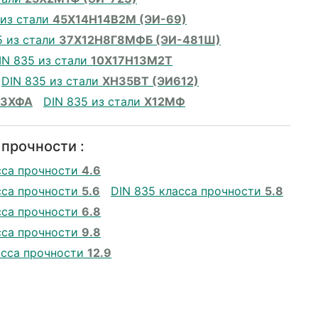
 из стали
45Х14Н14В2М (ЭИ-69)
5 из стали
37Х12Н8Г8МФБ (ЭИ-481Ш)
IN 835 из стали
10Х17Н13М2Т
DIN 835 из стали
ХН35ВТ (ЭИ612)
13ХФА
DIN 835 из стали
Х12МФ
 прочности :
сса прочности
4.6
сса прочности
5.6
DIN 835 класса прочности
5.8
сса прочности
6.8
сса прочности
9.8
асса прочности
12.9