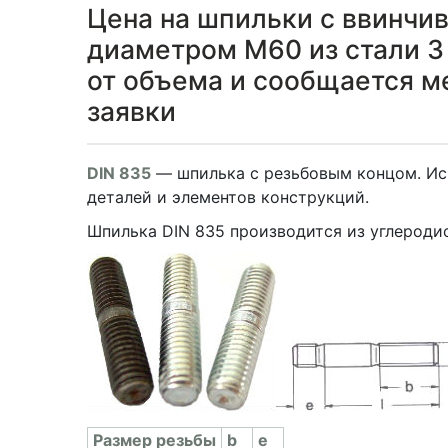
Цена на шпильки с ввинчи
диаметром М60 из стали 3 
от объема и сообщается 
заявки
DIN 835
— шпилька с резьбовым концом. Ис
деталей и элементов конструкций.
Шпилька DIN 835 производится из углеродис
Раз­мер резь­бы
b
e