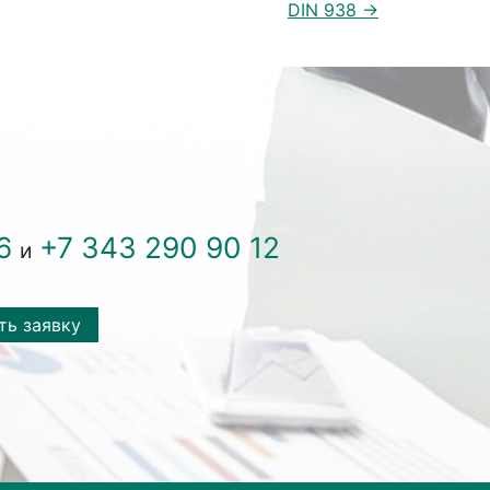
DIN 938 →
6
+7 343 290 90 12
и
ть заявку