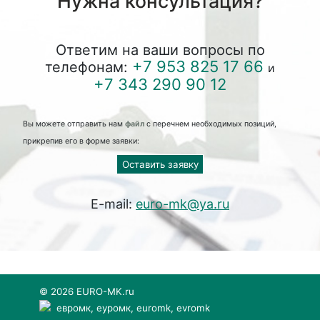
Нужна консультация?
Ответим на ваши вопросы по
+7 953 825 17 66
телефонам:
и
+7 343 290 90 12
Вы можете отправить нам
файл
с перечнем необходимых позиций,
прикрепив его в форме заявки:
Оставить заявку
E-mail:
euro-mk@ya.ru
© 2026 EURO-MK.ru
евромк, еуромк, euromk, evromk