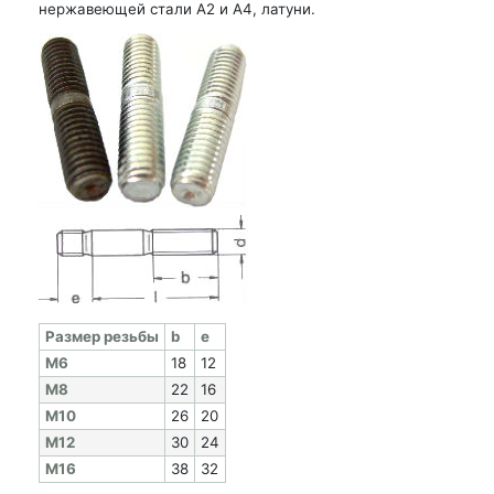
нержавеющей стали А2 и А4, латуни.
Раз­мер резь­бы
b
e
M6
18
12
M8
22
16
M10
26
20
M12
30
24
M16
38
32