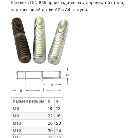
Шпилька DIN 835 производится из углеродистой стали,
нержавеющей стали А2 и А4, латуни.
Раз­мер резь­бы
b
e
M6
18
12
M8
22
16
M10
26
20
M12
30
24
M16
38
32