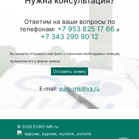
Нужна консультация?
Ответим на ваши вопросы по
+7 953 825 17 66
телефонам:
и
+7 343 290 90 12
Вы можете отправить нам
файл
с перечнем необходимых позиций,
прикрепив его в форме заявки:
Оставить заявку
E-mail:
euro-mk@ya.ru
© 2026 EURO-MK.ru
евромк, еуромк, euromk, evromk