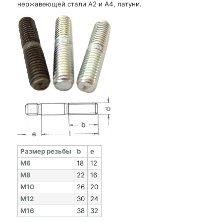
нержавеющей стали А2 и А4, латуни.
Раз­мер резь­бы
b
e
M6
18
12
M8
22
16
M10
26
20
M12
30
24
M16
38
32