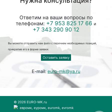
Нужна консультация?
Ответим на ваши вопросы по
+7 953 825 17 66
телефонам:
и
+7 343 290 90 12
Вы можете отправить нам
файл
с перечнем необходимых позиций,
прикрепив его в форме заявки:
Оставить заявку
E-mail:
euro-mk@ya.ru
© 2026 EURO-MK.ru
евромк, еуромк, euromk, evromk