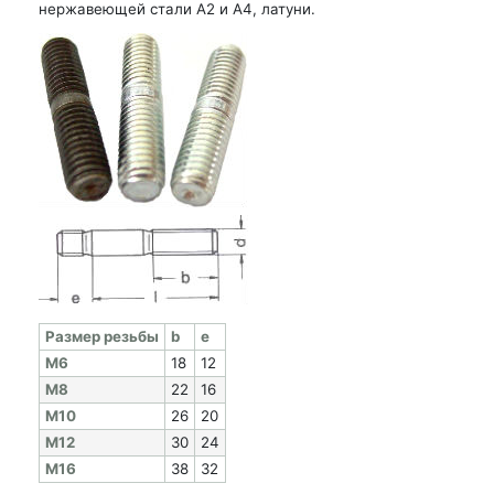
нержавеющей стали А2 и А4, латуни.
Раз­мер резь­бы
b
e
M6
18
12
M8
22
16
M10
26
20
M12
30
24
M16
38
32