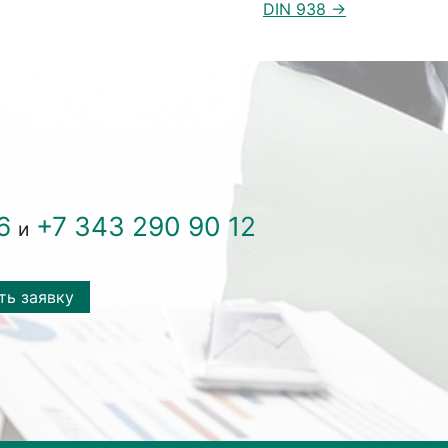
DIN 938 →
6
+7 343 290 90 12
и
ть заявку