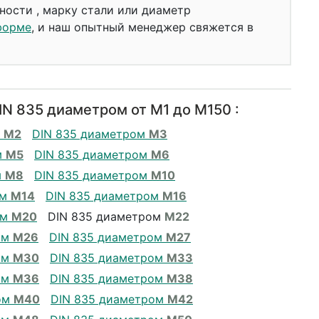
ности , марку стали или диаметр
форме
, и наш опытный менеджер свяжется в
N 835 диаметром от М1 до М150 :
м
М2
DIN 835 диаметром
М3
м
М5
DIN 835 диаметром
М6
м
М8
DIN 835 диаметром
М10
ом
М14
DIN 835 диаметром
М16
ом
М20
DIN 835 диаметром
М22
ом
М26
DIN 835 диаметром
М27
ом
М30
DIN 835 диаметром
М33
ом
М36
DIN 835 диаметром
М38
ом
М40
DIN 835 диаметром
М42