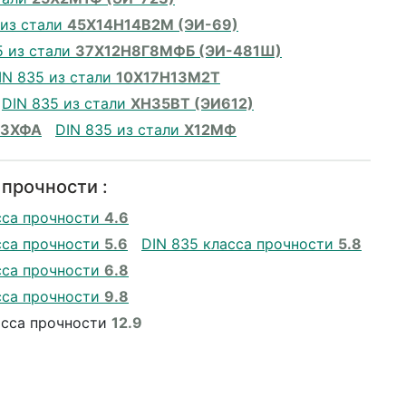
 из стали
45Х14Н14В2М (ЭИ-69)
5 из стали
37Х12Н8Г8МФБ (ЭИ-481Ш)
IN 835 из стали
10Х17Н13М2Т
DIN 835 из стали
ХН35ВТ (ЭИ612)
13ХФА
DIN 835 из стали
Х12МФ
 прочности :
сса прочности
4.6
сса прочности
5.6
DIN 835 класса прочности
5.8
сса прочности
6.8
сса прочности
9.8
асса прочности
12.9