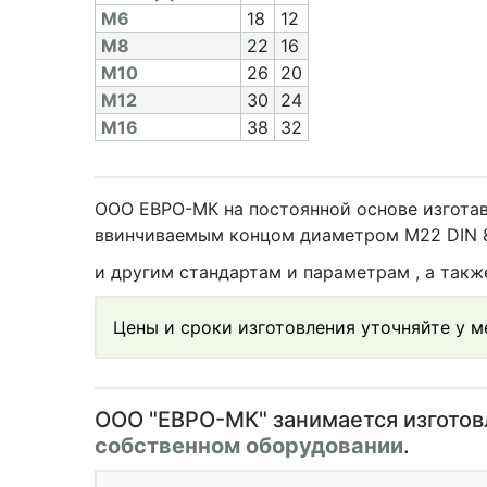
M6
18
12
M8
22
16
M10
26
20
M12
30
24
M16
38
32
ООО ЕВРО-МК на постоянной основе изготав
ввинчиваемым концом диаметром М22 DIN 83
и другим стандартам и параметрам , а так
Цены и сроки изготовления уточняйте у 
OOO "ЕВРО-МК" занимается изгото
собственном оборудовании
.