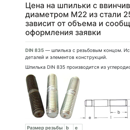
Цена на шпильки с ввинчи
диаметром М22 из стали 25
зависит от объема и сооб
оформления заявки
DIN 835
— шпилька с резьбовым концом. Ис
деталей и элементов конструкций.
Шпилька DIN 835 производится из углеродис
Раз­мер резь­бы
b
e