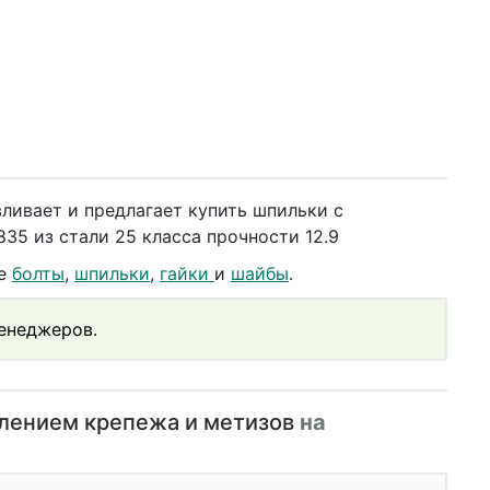
ливает и предлагает купить шпильки с
5 из стали 25 класса прочности 12.9
же
болты
,
шпильки
,
гайки
и
шайбы
.
менеджеров.
влением крепежа и метизов
на