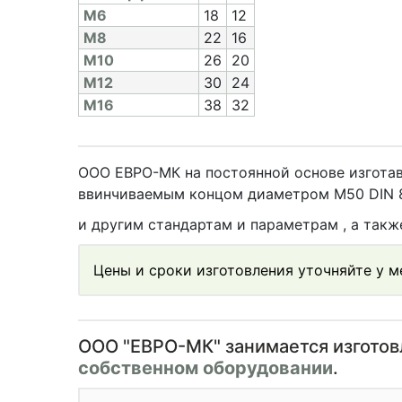
M6
18
12
M8
22
16
M10
26
20
M12
30
24
M16
38
32
ООО ЕВРО-МК на постоянной основе изготав
ввинчиваемым концом диаметром М50 DIN 83
и другим стандартам и параметрам , а так
Цены и сроки изготовления уточняйте у 
OOO "ЕВРО-МК" занимается изгото
собственном оборудовании
.