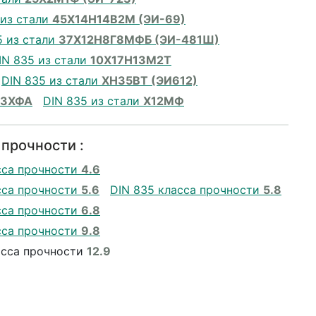
 из стали
45Х14Н14В2М (ЭИ-69)
5 из стали
37Х12Н8Г8МФБ (ЭИ-481Ш)
IN 835 из стали
10Х17Н13М2Т
DIN 835 из стали
ХН35ВТ (ЭИ612)
13ХФА
DIN 835 из стали
Х12МФ
 прочности :
сса прочности
4.6
сса прочности
5.6
DIN 835 класса прочности
5.8
сса прочности
6.8
сса прочности
9.8
асса прочности
12.9