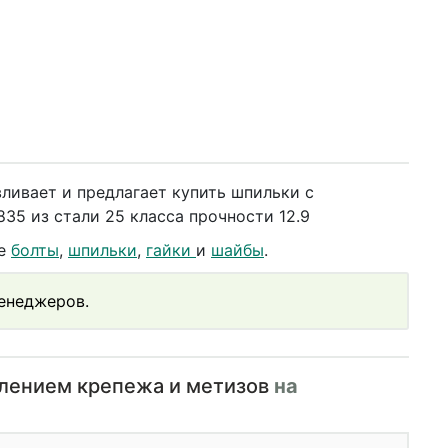
ливает и предлагает купить шпильки с
5 из стали 25 класса прочности 12.9
же
болты
,
шпильки
,
гайки
и
шайбы
.
менеджеров.
влением крепежа и метизов
на