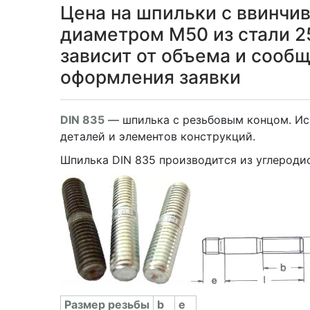
Цена на шпильки с ввинчи
диаметром М50 из стали 25
зависит от объема и сооб
оформления заявки
DIN 835
— шпилька с резьбовым концом. Ис
деталей и элементов конструкций.
Шпилька DIN 835 производится из углеродис
Раз­мер резь­бы
b
e