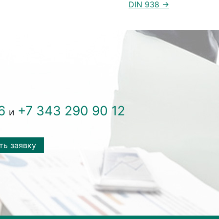
DIN 938 →
6
+7 343 290 90 12
и
ть заявку