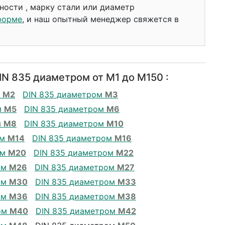
ности , марку стали или диаметр
форме
, и наш опытный менеджер свяжется в
N 835 диаметром от М1 до М150 :
м
М2
DIN 835 диаметром
М3
м
М5
DIN 835 диаметром
М6
м
М8
DIN 835 диаметром
М10
ом
М14
DIN 835 диаметром
М16
ом
М20
DIN 835 диаметром
М22
ом
М26
DIN 835 диаметром
М27
ом
М30
DIN 835 диаметром
М33
ом
М36
DIN 835 диаметром
М38
ом
М40
DIN 835 диаметром
М42