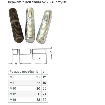
нержавеющей стали А2 и А4, латуни.
Раз­мер резь­бы
b
e
M6
18
12
M8
22
16
M10
26
20
M12
30
24
M16
38
32