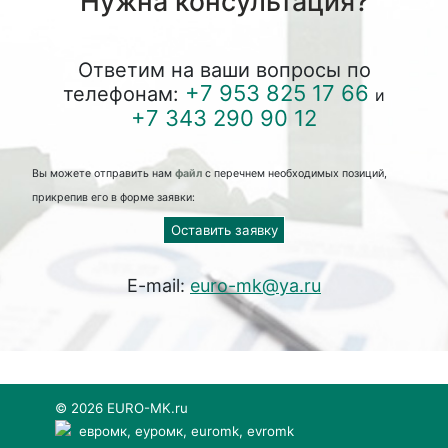
Нужна консультация?
Ответим на ваши вопросы по
+7 953 825 17 66
телефонам:
и
+7 343 290 90 12
Вы можете отправить нам
файл
с перечнем необходимых позиций,
прикрепив его в форме заявки:
Оставить заявку
E-mail:
euro-mk@ya.ru
© 2026 EURO-MK.ru
евромк, еуромк, euromk, evromk