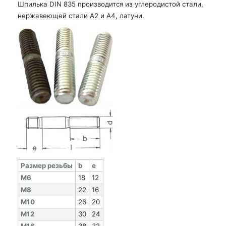
Шпилька DIN 835 производится из углеродистой стали,
нержавеющей стали А2 и А4, латуни.
Раз­мер резь­бы
b
e
M6
18
12
M8
22
16
M10
26
20
M12
30
24
M16
38
32