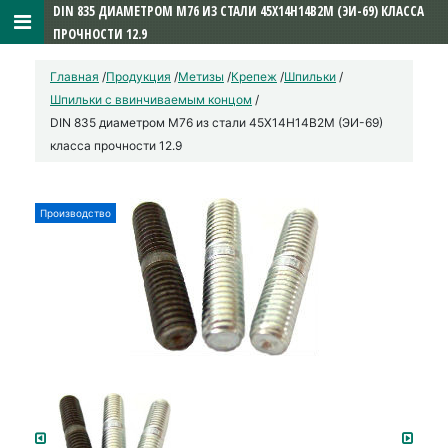
DIN 835 ДИАМЕТРОМ М76 ИЗ СТАЛИ 45Х14Н14В2М (ЭИ-69) КЛАССА
ПРОЧНОСТИ 12.9
Главная
/
Продукция
/
Метизы
/
Крепеж
/
Шпильки
/
Шпильки с ввинчиваемым концом
/
DIN 835 диаметром М76 из стали 45Х14Н14В2М (ЭИ-69)
класса прочности 12.9
Производство