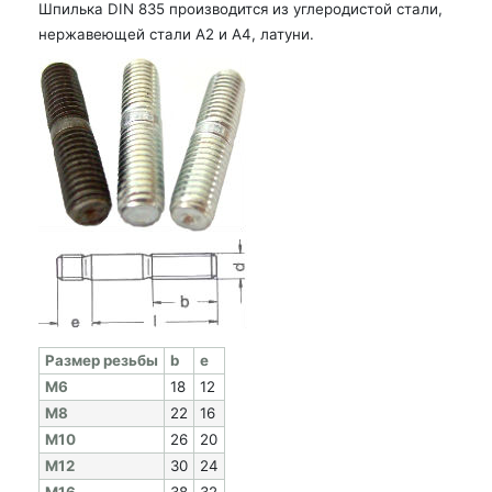
Шпилька DIN 835 производится из углеродистой стали,
нержавеющей стали А2 и А4, латуни.
Раз­мер резь­бы
b
e
M6
18
12
M8
22
16
M10
26
20
M12
30
24
M16
38
32