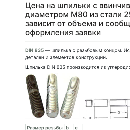
Цена на шпильки с ввинчи
диаметром М80 из стали 25
зависит от объема и сооб
оформления заявки
DIN 835
— шпилька с резьбовым концом. Ис
деталей и элементов конструкций.
Шпилька DIN 835 производится из углеродис
Раз­мер резь­бы
b
e