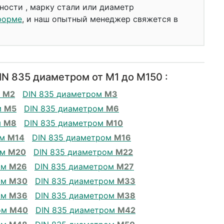
ности , марку стали или диаметр
форме
, и наш опытный менеджер свяжется в
N 835 диаметром от М1 до М150 :
м
М2
DIN 835 диаметром
М3
м
М5
DIN 835 диаметром
М6
м
М8
DIN 835 диаметром
М10
ом
М14
DIN 835 диаметром
М16
ом
М20
DIN 835 диаметром
М22
ом
М26
DIN 835 диаметром
М27
ом
М30
DIN 835 диаметром
М33
ом
М36
DIN 835 диаметром
М38
ом
М40
DIN 835 диаметром
М42