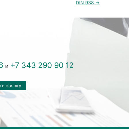
DIN 938 →
6
+7 343 290 90 12
и
ть заявку