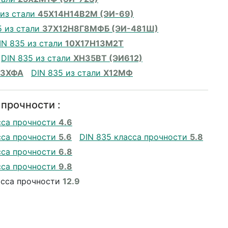
 из стали
45Х14Н14В2М (ЭИ-69)
5 из стали
37Х12Н8Г8МФБ (ЭИ-481Ш)
IN 835 из стали
10Х17Н13М2Т
DIN 835 из стали
ХН35ВТ (ЭИ612)
13ХФА
DIN 835 из стали
Х12МФ
 прочности :
сса прочности
4.6
сса прочности
5.6
DIN 835 класса прочности
5.8
сса прочности
6.8
сса прочности
9.8
асса прочности
12.9