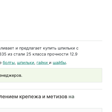
ливает и предлагает купить шпильки с
5 из стали 25 класса прочности 12.9
же
болты
,
шпильки
,
гайки
и
шайбы
.
менеджеров.
влением крепежа и метизов
на