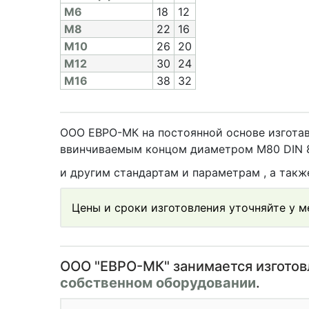
M6
18
12
M8
22
16
M10
26
20
M12
30
24
M16
38
32
ООО ЕВРО-МК на постоянной основе изготав
ввинчиваемым концом диаметром М80 DIN 83
и другим стандартам и параметрам , а так
Цены и сроки изготовления уточняйте у 
OOO "ЕВРО-МК" занимается изгото
собственном оборудовании
.