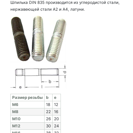
Шпилька DIN 835 производится из углеродистой стали,
нержавеющей стали А2 и А4, латуни.
Раз­мер резь­бы
b
e
M6
18
12
M8
22
16
M10
26
20
M12
30
24
M16
38
32