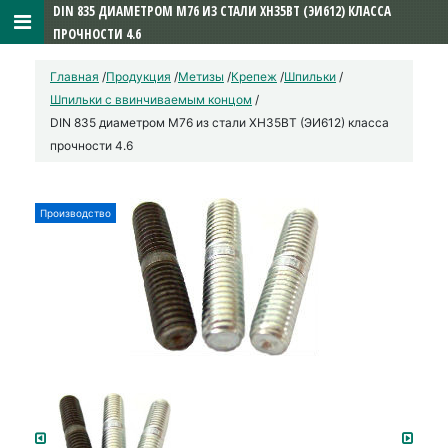
DIN 835 ДИАМЕТРОМ М76 ИЗ СТАЛИ ХН35ВТ (ЭИ612) КЛАССА
ПРОЧНОСТИ 4.6
Главная
/
Продукция
/
Метизы
/
Крепеж
/
Шпильки
/
Шпильки с ввинчиваемым концом
/
DIN 835 диаметром М76 из стали ХН35ВТ (ЭИ612) класса
прочности 4.6
Производство