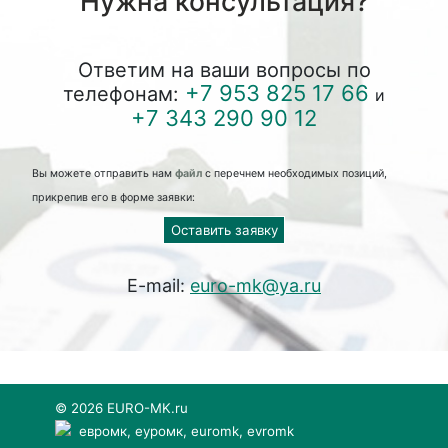
Нужна консультация?
Ответим на ваши вопросы по
+7 953 825 17 66
телефонам:
и
+7 343 290 90 12
Вы можете отправить нам
файл
с перечнем необходимых позиций,
прикрепив его в форме заявки:
Оставить заявку
E-mail:
euro-mk@ya.ru
© 2026 EURO-MK.ru
евромк, еуромк, euromk, evromk