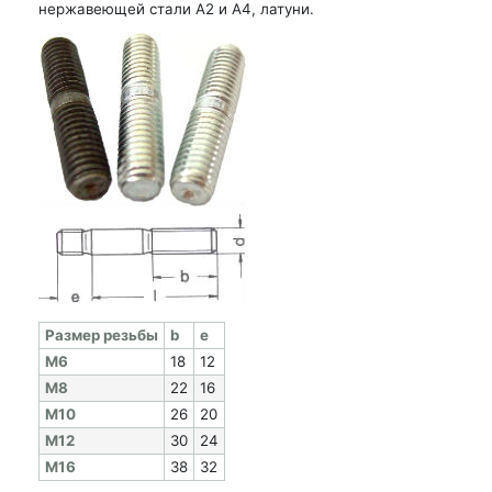
нержавеющей стали А2 и А4, латуни.
Раз­мер резь­бы
b
e
M6
18
12
M8
22
16
M10
26
20
M12
30
24
M16
38
32