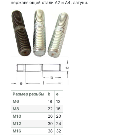
нержавеющей стали А2 и А4, латуни.
Раз­мер резь­бы
b
e
M6
18
12
M8
22
16
M10
26
20
M12
30
24
M16
38
32