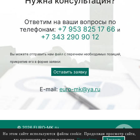
Нужна консультация?
Ответим на ваши вопросы по
+7 953 825 17 66
телефонам:
и
+7 343 290 90 12
Вы можете отправить нам
файл
с перечнем необходимых позиций,
прикрепив его в форме заявки:
Оставить заявку
E-mail:
euro-mk@ya.ru
© 2026 EURO-MK.ru
На этом сайте используются файлы cookie. Продолжая просмотр сайта,
евромк, еуромк, euromk, evromk
вы разрешаете их использование.
Подробнее
.
Закрыть