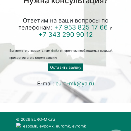
Нужна консультация?
Ответим на ваши вопросы по
+7 953 825 17 66
телефонам:
и
+7 343 290 90 12
Вы можете отправить нам
файл
с перечнем необходимых позиций,
прикрепив его в форме заявки:
Оставить заявку
E-mail:
euro-mk@ya.ru
© 2026 EURO-MK.ru
евромк, еуромк, euromk, evromk