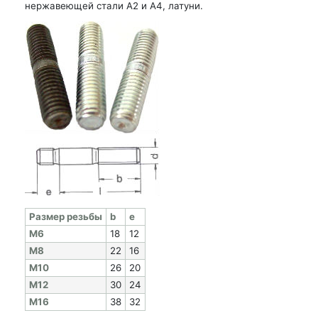
нержавеющей стали А2 и А4, латуни.
Раз­мер резь­бы
b
e
M6
18
12
M8
22
16
M10
26
20
M12
30
24
M16
38
32