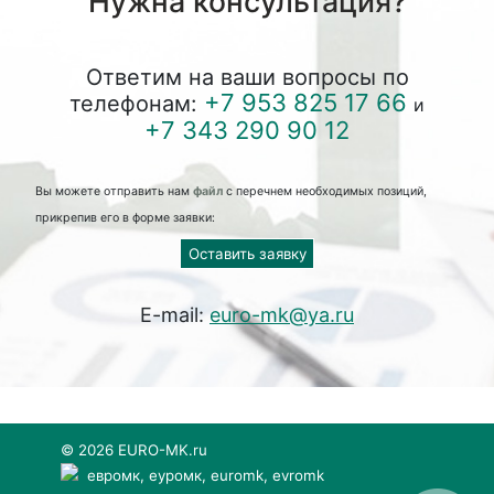
Нужна консультация?
Ответим на ваши вопросы по
+7 953 825 17 66
телефонам:
и
+7 343 290 90 12
Вы можете отправить нам
файл
с перечнем необходимых позиций,
прикрепив его в форме заявки:
Оставить заявку
E-mail:
euro-mk@ya.ru
© 2026 EURO-MK.ru
евромк, еуромк, euromk, evromk