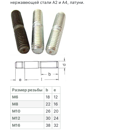
нержавеющей стали А2 и А4, латуни.
Раз­мер резь­бы
b
e
M6
18
12
M8
22
16
M10
26
20
M12
30
24
M16
38
32