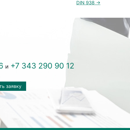
DIN 938 →
6
+7 343 290 90 12
и
ть заявку