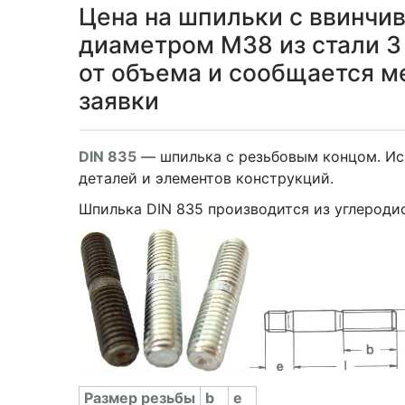
Цена на шпильки с ввинчи
диаметром М38 из стали 3 
от объема и сообщается 
заявки
DIN 835
— шпилька с резьбовым концом. Ис
деталей и элементов конструкций.
Шпилька DIN 835 производится из углеродис
Раз­мер резь­бы
b
e