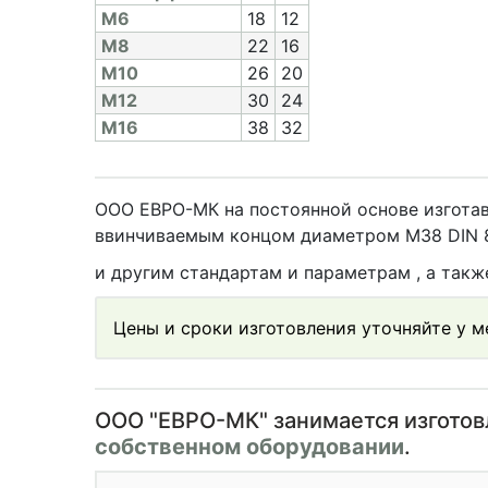
M6
18
12
M8
22
16
M10
26
20
M12
30
24
M16
38
32
ООО ЕВРО-МК на постоянной основе изготав
ввинчиваемым концом диаметром М38 DIN 83
и другим стандартам и параметрам , а так
Цены и сроки изготовления уточняйте у 
OOO "ЕВРО-МК" занимается изгото
собственном оборудовании
.