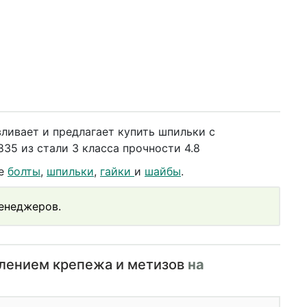
ливает и предлагает купить шпильки с
5 из стали 3 класса прочности 4.8
же
болты
,
шпильки
,
гайки
и
шайбы
.
менеджеров.
влением крепежа и метизов
на