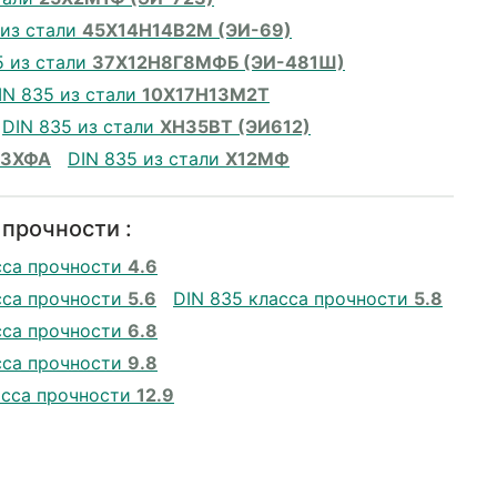
 из стали
45Х14Н14В2М (ЭИ-69)
5 из стали
37Х12Н8Г8МФБ (ЭИ-481Ш)
IN 835 из стали
10Х17Н13М2Т
DIN 835 из стали
ХН35ВТ (ЭИ612)
13ХФА
DIN 835 из стали
Х12МФ
 прочности :
сса прочности
4.6
сса прочности
5.6
DIN 835 класса прочности
5.8
сса прочности
6.8
сса прочности
9.8
асса прочности
12.9