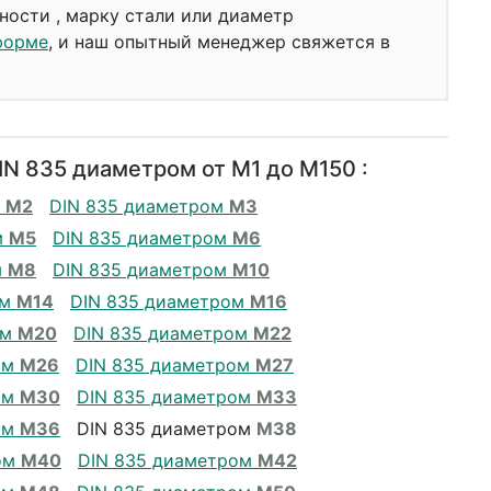
ности , марку стали или диаметр
форме
, и наш опытный менеджер свяжется в
N 835 диаметром от М1 до М150 :
м
М2
DIN 835 диаметром
М3
м
М5
DIN 835 диаметром
М6
м
М8
DIN 835 диаметром
М10
ом
М14
DIN 835 диаметром
М16
ом
М20
DIN 835 диаметром
М22
ом
М26
DIN 835 диаметром
М27
ом
М30
DIN 835 диаметром
М33
ом
М36
DIN 835 диаметром
М38
ом
М40
DIN 835 диаметром
М42