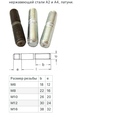
нержавеющей стали А2 и А4, латуни.
Раз­мер резь­бы
b
e
M6
18
12
M8
22
16
M10
26
20
M12
30
24
M16
38
32