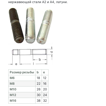
нержавеющей стали А2 и А4, латуни.
Раз­мер резь­бы
b
e
M6
18
12
M8
22
16
M10
26
20
M12
30
24
M16
38
32