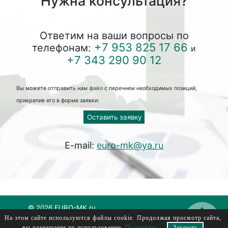
Нужна консультация?
Ответим на ваши вопросы по
+7 953 825 17 66
телефонам:
и
+7 343 290 90 12
Вы можете отправить нам
файл
с перечнем необходимых позиций,
прикрепив его в форме заявки:
Оставить заявку
E-mail:
euro-mk@ya.ru
© 2026 EURO-MK.ru
На этом сайте используются файлы cookie. Продолжая просмотр сайта,
евромк, еуромк, euromk, evromk
вы разрешаете их использование.
Подробнее
.
Закрыть