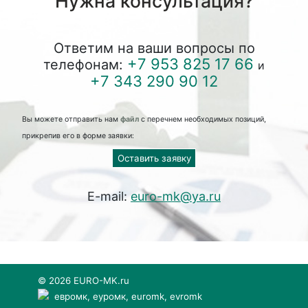
Нужна консультация?
Ответим на ваши вопросы по
+7 953 825 17 66
телефонам:
и
+7 343 290 90 12
Вы можете отправить нам
файл
с перечнем необходимых позиций,
прикрепив его в форме заявки:
Оставить заявку
E-mail:
euro-mk@ya.ru
© 2026 EURO-MK.ru
евромк, еуромк, euromk, evromk