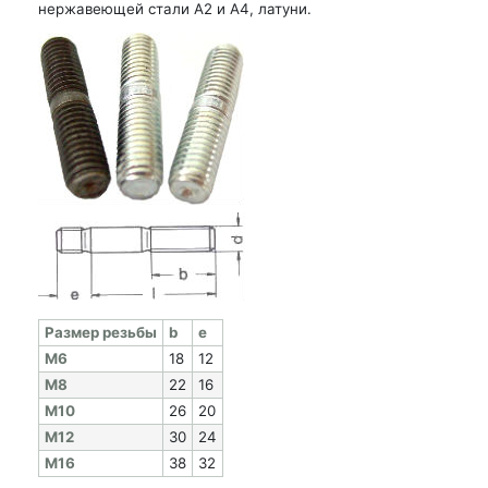
нержавеющей стали А2 и А4, латуни.
Раз­мер резь­бы
b
e
M6
18
12
M8
22
16
M10
26
20
M12
30
24
M16
38
32