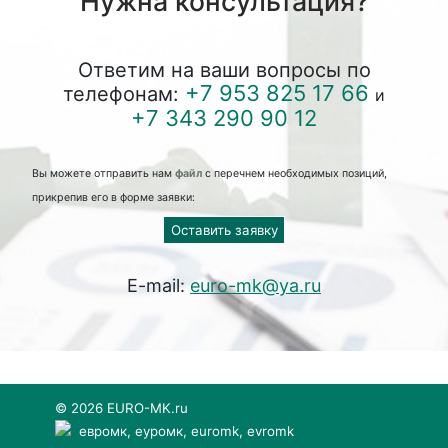
Нужна консультация?
Ответим на ваши вопросы по
+7 953 825 17 66
телефонам:
и
+7 343 290 90 12
Вы можете отправить нам
файл
с перечнем необходимых позиций,
прикрепив его в форме заявки:
Оставить заявку
E-mail:
euro-mk@ya.ru
© 2026 EURO-MK.ru
евромк, еуромк, euromk, evromk