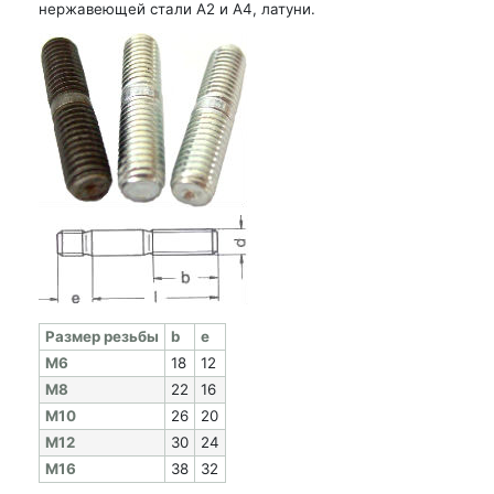
нержавеющей стали А2 и А4, латуни.
Раз­мер резь­бы
b
e
M6
18
12
M8
22
16
M10
26
20
M12
30
24
M16
38
32