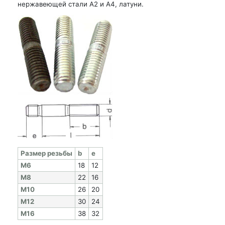
нержавеющей стали А2 и А4, латуни.
Раз­мер резь­бы
b
e
M6
18
12
M8
22
16
M10
26
20
M12
30
24
M16
38
32