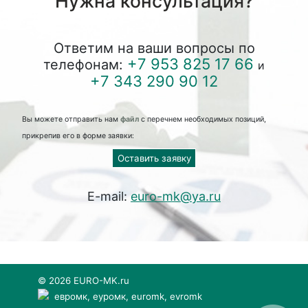
Нужна консультация?
Ответим на ваши вопросы по
+7 953 825 17 66
телефонам:
и
+7 343 290 90 12
Вы можете отправить нам
файл
с перечнем необходимых позиций,
прикрепив его в форме заявки:
Оставить заявку
E-mail:
euro-mk@ya.ru
© 2026 EURO-MK.ru
евромк, еуромк, euromk, evromk