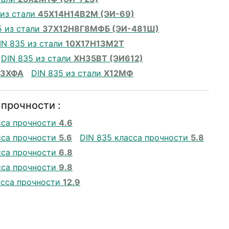
 из стали
45Х14Н14В2М (ЭИ-69)
5 из стали
37Х12Н8Г8МФБ (ЭИ-481Ш)
IN 835 из стали
10Х17Н13М2Т
DIN 835 из стали
ХН35ВТ (ЭИ612)
13ХФА
DIN 835 из стали
Х12МФ
 прочности :
сса прочности
4.6
сса прочности
5.6
DIN 835 класса прочности
5.8
сса прочности
6.8
сса прочности
9.8
асса прочности
12.9