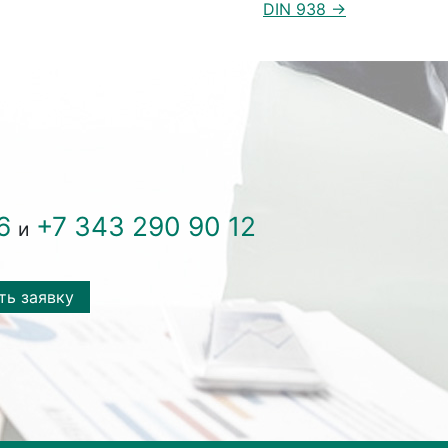
DIN 938 →
6
+7 343 290 90 12
и
ть заявку