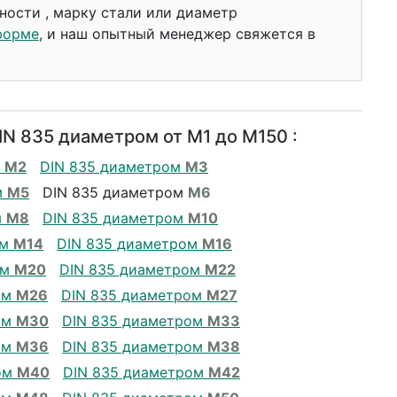
ности , марку стали или диаметр
форме
, и наш опытный менеджер свяжется в
N 835 диаметром от М1 до М150 :
м
М2
DIN 835 диаметром
М3
м
М5
DIN 835 диаметром
М6
м
М8
DIN 835 диаметром
М10
ом
М14
DIN 835 диаметром
М16
ом
М20
DIN 835 диаметром
М22
ом
М26
DIN 835 диаметром
М27
ом
М30
DIN 835 диаметром
М33
ом
М36
DIN 835 диаметром
М38
ом
М40
DIN 835 диаметром
М42