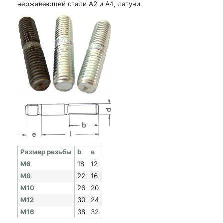
нержавеющей стали А2 и А4, латуни.
Раз­мер резь­бы
b
e
M6
18
12
M8
22
16
M10
26
20
M12
30
24
M16
38
32