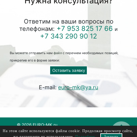
Нужна консультация?
Ответим на ваши вопросы по
+7 953 825 17 66
телефонам:
и
+7 343 290 90 12
Вы можете отправить нам
файл
с перечнем необходимых позиций,
прикрепив его в форме заявки:
Оставить заявку
E-mail:
euro-mk@ya.ru
© 2026 EURO-MK.ru
На этом сайте используются файлы cookie. Продолжая просмотр сайта,
евромк, еуромк, euromk, evromk
вы разрешаете их использование.
Подробнее
.
Закрыть