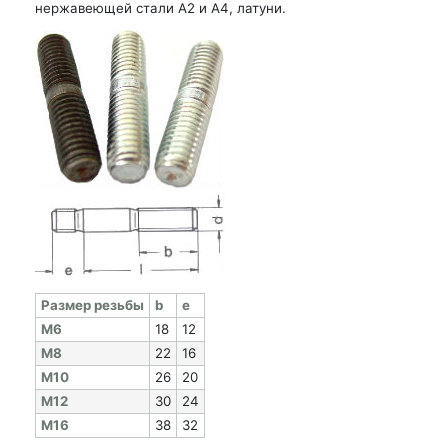
нержавеющей стали А2 и А4, латуни.
Раз­мер резь­бы
b
e
M6
18
12
M8
22
16
M10
26
20
M12
30
24
M16
38
32