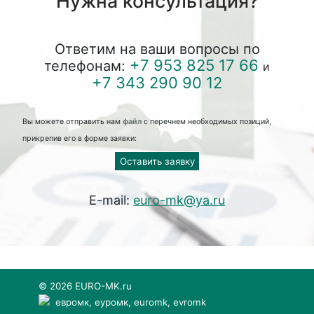
Нужна консультация?
Ответим на ваши вопросы по
+7 953 825 17 66
телефонам:
и
+7 343 290 90 12
Вы можете отправить нам
файл
с перечнем необходимых позиций,
прикрепив его в форме заявки:
Оставить заявку
E-mail:
euro-mk@ya.ru
© 2026 EURO-MK.ru
евромк, еуромк, euromk, evromk