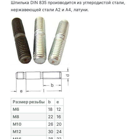
Шпилька DIN 835 производится из углеродистой стали,
нержавеющей стали А2 и А4, латуни.
Раз­мер резь­бы
b
e
M6
18
12
M8
22
16
M10
26
20
M12
30
24
M16
38
32