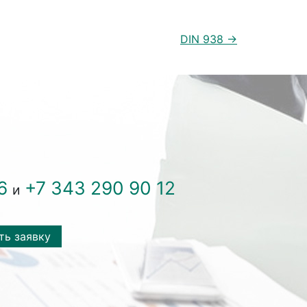
DIN 938 →
6
+7 343 290 90 12
и
ть заявку