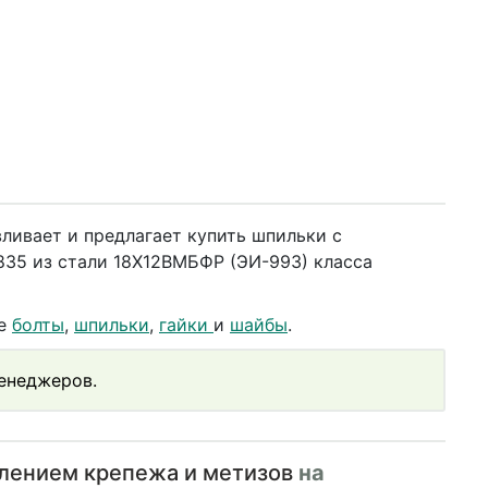
ливает и предлагает купить шпильки с
35 из стали 18Х12ВМБФР (ЭИ-993) класса
же
болты
,
шпильки
,
гайки
и
шайбы
.
менеджеров.
влением крепежа и метизов
на