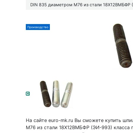
DIN 835 диаметром М76 из стали 18Х12ВМБФР (
Производство
На сайте euro-mk.ru Вы сможете купить шп
М76 из стали 18Х12ВМБФР (ЭИ-993) класса п