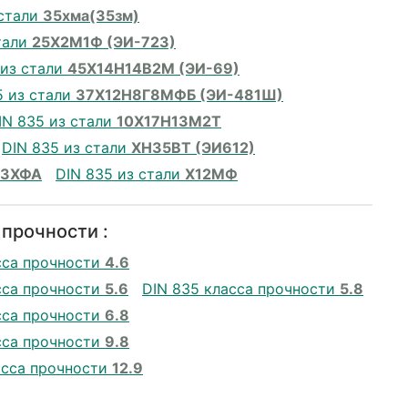
 стали
35хма(35зм)
тали
25Х2М1Ф (ЭИ-723)
 из стали
45Х14Н14В2М (ЭИ-69)
5 из стали
37Х12Н8Г8МФБ (ЭИ-481Ш)
IN 835 из стали
10Х17Н13М2Т
DIN 835 из стали
ХН35ВТ (ЭИ612)
13ХФА
DIN 835 из стали
Х12МФ
 прочности :
сса прочности
4.6
сса прочности
5.6
DIN 835 класса прочности
5.8
сса прочности
6.8
сса прочности
9.8
асса прочности
12.9