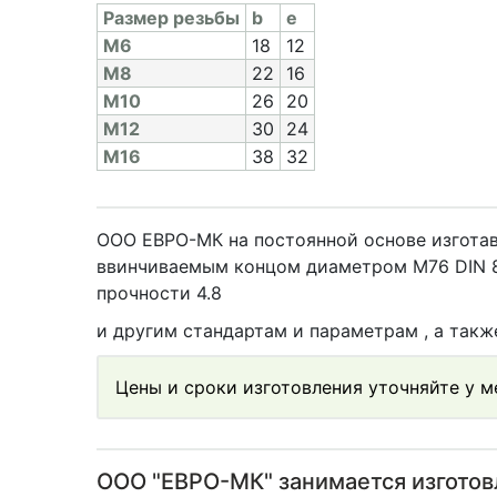
Раз­мер резь­бы
b
e
M6
18
12
M8
22
16
M10
26
20
M12
30
24
M16
38
32
ООО ЕВРО-МК на постоянной основе изготав
ввинчиваемым концом диаметром М76 DIN 8
прочности 4.8
и другим стандартам и параметрам , а так
Цены и сроки изготовления уточняйте у 
OOO "ЕВРО-МК" занимается изгото