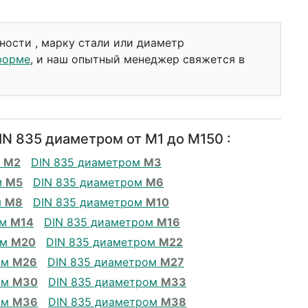
ности , марку стали или диаметр
форме
, и наш опытный менеджер свяжется в
N 835 диаметром от М1 до М150 :
м
М2
DIN 835 диаметром
М3
м
М5
DIN 835 диаметром
М6
м
М8
DIN 835 диаметром
М10
ом
М14
DIN 835 диаметром
М16
ом
М20
DIN 835 диаметром
М22
ом
М26
DIN 835 диаметром
М27
ом
М30
DIN 835 диаметром
М33
ом
М36
DIN 835 диаметром
М38