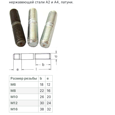
нержавеющей стали А2 и А4, латуни.
Раз­мер резь­бы
b
e
M6
18
12
M8
22
16
M10
26
20
M12
30
24
M16
38
32