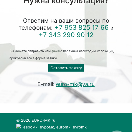
Нужна консультация?
Ответим на ваши вопросы по
+7 953 825 17 66
телефонам:
и
+7 343 290 90 12
Вы можете отправить нам
файл
с перечнем необходимых позиций,
прикрепив его в форме заявки:
Оставить заявку
E-mail:
euro-mk@ya.ru
© 2026 EURO-MK.ru
евромк, еуромк, euromk, evromk