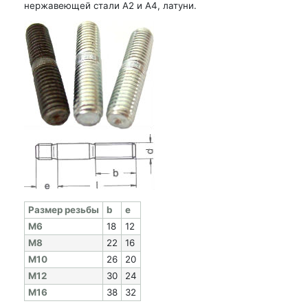
нержавеющей стали А2 и А4, латуни.
Раз­мер резь­бы
b
e
M6
18
12
M8
22
16
M10
26
20
M12
30
24
M16
38
32